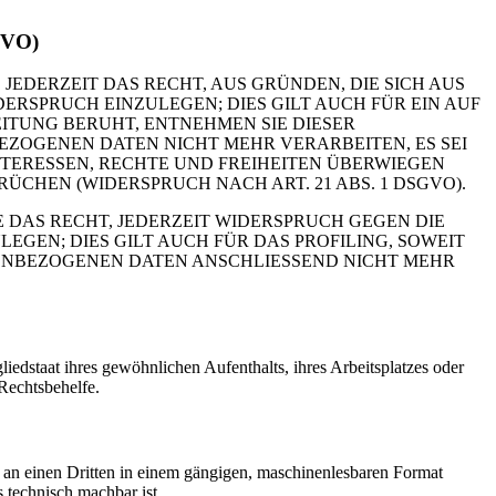
GVO)
 JEDERZEIT DAS RECHT, AUS GRÜNDEN, DIE SICH AUS
RSPRUCH EINZULEGEN; DIES GILT AUCH FÜR EIN AUF
ITUNG BERUHT, ENTNEHMEN SIE DIESER
ZOGENEN DATEN NICHT MEHR VERARBEITEN, ES SEI
TERESSEN, RECHTE UND FREIHEITEN ÜBERWIEGEN
HEN (WIDERSPRUCH NACH ART. 21 ABS. 1 DSGVO).
 DAS RECHT, JEDERZEIT WIDERSPRUCH GEGEN DIE
EN; DIES GILT AUCH FÜR DAS PROFILING, SOWEIT
NENBEZOGENEN DATEN ANSCHLIESSEND NICHT MEHR
edstaat ihres gewöhnlichen Aufenthalts, ihres Arbeitsplatzes oder
Rechtsbehelfe.
er an einen Dritten in einem gängigen, maschinenlesbaren Format
s technisch machbar ist.