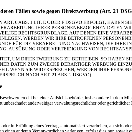
nderen Fällen sowie gegen Direktwerbung (Art. 21 DS
. 6 ABS. 1 LIT. E ODER F DSGVO ERFOLGT, HABEN SIE
VERARBEITUNG IHRER PERSONENBEZOGENEN DATEN WIDE
EWEILIGE RECHTSGRUNDLAGE, AUF DENEN EINE VERARBE
NLEGEN, WERDEN WIR IHRE BETROFFENEN PERSONENBE
DE FÜR DIE VERARBEITUNG NACHWEISEN, DIE IHRE IN
G, AUSÜBUNG ODER VERTEIDIGUNG VON RECHTSANSPRÜC
T, UM DIREKTWERBUNG ZU BETREIBEN, SO HABEN SIE
ER DATEN ZUM ZWECKE DERARTIGER WERBUNG EINZULEG
EHT. WENN SIE WIDERSPRECHEN, WERDEN IHRE PERSO
PRUCH NACH ART. 21 ABS. 2 DSGVO).
e
schwerderecht bei einer Aufsichtsbehörde, insbesondere in dem Mitgli
 unbeschadet anderweitiger verwaltungsrechtlicher oder gerichtlicher 
oder in Erfüllung eines Vertrags automatisiert verarbeiten, an sich od
n einen anderen Verantwortlichen verlangen, erfolgt dies nur, soweit e