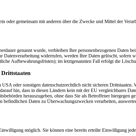
ie allein oder gemeinsam mit anderen über die Zwecke und Mittel der V
cherdauer genannt wurde, verbleiben Ihre personenbezogenen Daten bei 
r Datenverarbeitung widerrufen, werden Ihre Daten gelöscht, sofern wi
liche Aufbewahrungsfristen); im letztgenannten Fall erfolgt die Löschu
Drittstaaten
USA oder sonstigen datenschutzrechtlich nicht sicheren Drittstaaten. 
n darauf hin, dass in diesen Ländern kein mit der EU vergleichbares Da
tsbehörden herauszugeben, ohne dass Sie als Betroffener hiergegen ger
n befindlichen Daten zu Überwachungszwecken verarbeiten, auswerten 
inwilligung möglich. Sie können eine bereits erteilte Einwilligung jed