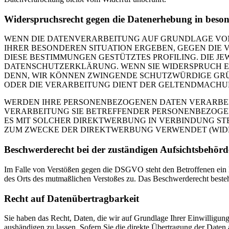
Widerspruchsrecht gegen die Datenerhebung in beso
WENN DIE DATENVERARBEITUNG AUF GRUNDLAGE VON ART
IHRER BESONDEREN SITUATION ERGEBEN, GEGEN DIE 
DIESE BESTIMMUNGEN GESTÜTZTES PROFILING. DIE J
DATENSCHUTZERKLÄRUNG. WENN SIE WIDERSPRUCH EI
DENN, WIR KÖNNEN ZWINGENDE SCHUTZWÜRDIGE GRÜN
ODER DIE VERARBEITUNG DIENT DER GELTENDMACHUN
WERDEN IHRE PERSONENBEZOGENEN DATEN VERARBEITE
VERARBEITUNG SIE BETREFFENDER PERSONENBEZOGEN
ES MIT SOLCHER DIREKTWERBUNG IN VERBINDUNG ST
ZUM ZWECKE DER DIREKTWERBUNG VERWENDET (WIDERS
Beschwerde­recht bei der zuständigen Aufsichts­behörd
Im Falle von Verstößen gegen die DSGVO steht den Betroffenen ein Be
des Orts des mutmaßlichen Verstoßes zu. Das Beschwerderecht besteht
Recht auf Daten­übertrag­barkeit
Sie haben das Recht, Daten, die wir auf Grundlage Ihrer Einwilligung 
aushändigen zu lassen. Sofern Sie die direkte Übertragung der Daten a