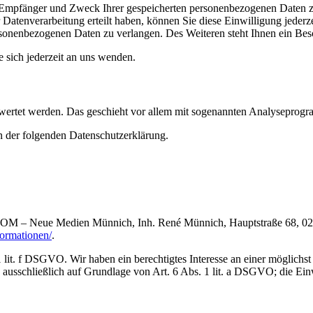
t, Empfänger und Zweck Ihrer gespeicherten personenbezogenen Daten z
Datenverarbeitung erteilt haben, können Sie diese Einwilligung jederz
sonenbezogenen Daten zu verlangen. Des Weiteren steht Ihnen ein Besc
sich jederzeit an uns wenden.
gewertet werden. Das geschieht vor allem mit sogenannten Analyseprog
n der folgenden Datenschutzerklärung.
.COM – Neue Medien Münnich, Inh. René Münnich, Hauptstraße 68, 02742
formationen/
.
lit. f DSGVO. Wir haben ein berechtigtes Interesse an einer möglichst 
ausschließlich auf Grundlage von Art. 6 Abs. 1 lit. a DSGVO; die Einwi