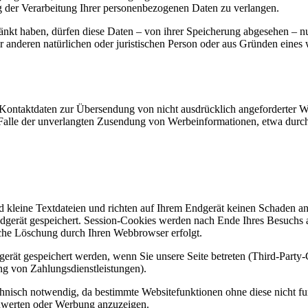
g der Verarbeitung Ihrer personenbezogenen Daten zu verlangen.
änkt haben, dürfen diese Daten – von ihrer Speicherung abgesehen – n
anderen natürlichen oder juristischen Person oder aus Gründen eines w
Kontaktdaten zur Übersendung von nicht ausdrücklich angeforderter W
 im Falle der unverlangten Zusendung von Werbeinformationen, etwa dur
d kleine Textdateien und richten auf Ihrem Endgerät keinen Schaden a
dgerät gespeichert. Session-Cookies werden nach Ende Ihres Besuchs 
ische Löschung durch Ihren Webbrowser erfolgt.
rät gespeichert werden, wenn Sie unsere Seite betreten (Third-Party
ng von Zahlungsdienstleistungen).
hnisch notwendig, da bestimmte Websitefunktionen ohne diese nicht fu
zuwerten oder Werbung anzuzeigen.